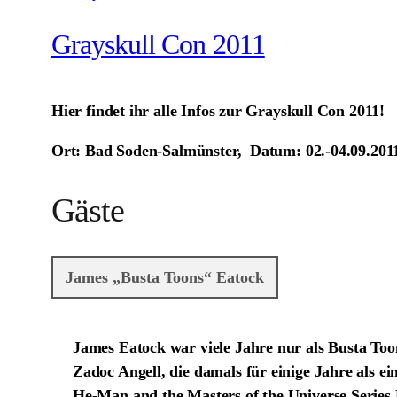
Grayskull Con 2011
Hier findet ihr alle Infos zur Grayskull Con 2011!
Ort:
Bad Soden-Salmünster,
Datum:
02.-04.09.20
Gäste
James „Busta Toons“ Eatock
James Eatock war viele Jahre nur als Busta To
Zadoc Angell, die damals für einige Jahre als e
He-Man and the Masters of the Universe Series