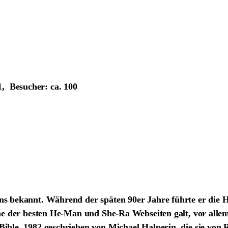
11,
Besucher:
ca. 100
ons bekannt. Während der späten 90er Jahre führte er di
ine der besten He-Man und She-Ra Webseiten galt, vor allem
 Bible, 1982 geschrieben von Michael Halperin, die sie vo