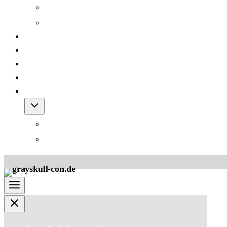
Grayskull Con 2012
Grayskull Con 2011
Team
FAQ
Friends
Downloads
Shop
Warenkorb
AGB für den Shop