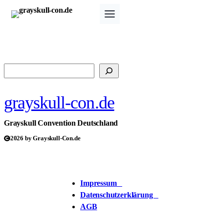
Zum
Inhalt
springen
Suchen
grayskull-con.de
Grayskull Convention Deutschland
2026 by Grayskull-Con.de
Impressum
Datenschutzerklärung
AGB