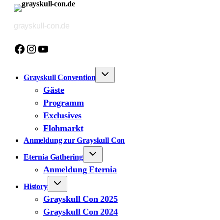
Zum
Inhalt
grayskull-con.de
springen
Facebook
Instagram
YouTube
Grayskull Convention
Gäste
Programm
Exclusives
Flohmarkt
Anmeldung zur Grayskull Con
Eternia Gathering
Anmeldung Eternia
History
Grayskull Con 2025
Grayskull Con 2024