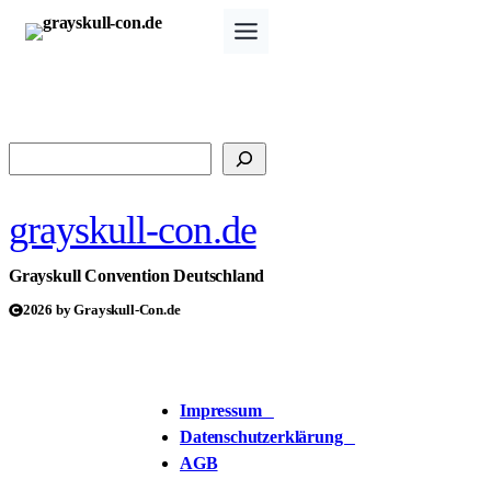
Zum
Inhalt
springen
Suchen
grayskull-con.de
Grayskull Convention Deutschland
2026 by Grayskull-Con.de
Impressum
Datenschutzerklärung
AGB