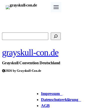
Zum
Inhalt
springen
Suchen
grayskull-con.de
Grayskull Convention Deutschland
2026 by Grayskull-Con.de
Impressum
Datenschutzerklärung
AGB