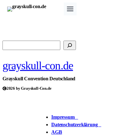
Zum
Inhalt
springen
Suchen
grayskull-con.de
Grayskull Convention Deutschland
2026 by Grayskull-Con.de
Impressum
Datenschutzerklärung
AGB