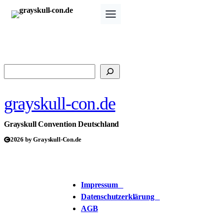
Zum
Inhalt
springen
Suchen
grayskull-con.de
Grayskull Convention Deutschland
2026 by Grayskull-Con.de
Impressum
Datenschutzerklärung
AGB