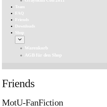
Grayskull Con 2011
Team
FAQ
Friends
Downloads
Shop
Warenkorb
AGB für den Shop
Friends
MotU-FanFiction