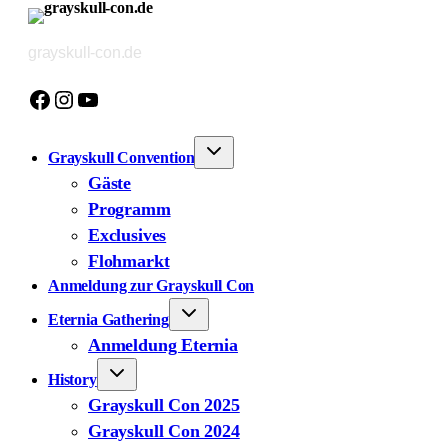
Zum
Inhalt
grayskull-con.de
springen
Facebook
Instagram
YouTube
Grayskull Convention
Gäste
Programm
Exclusives
Flohmarkt
Anmeldung zur Grayskull Con
Eternia Gathering
Anmeldung Eternia
History
Grayskull Con 2025
Grayskull Con 2024