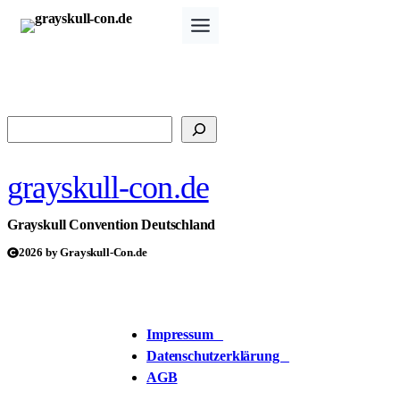
Zum
Inhalt
springen
Suchen
grayskull-con.de
Grayskull Convention Deutschland
2026 by Grayskull-Con.de
Impressum
Datenschutzerklärung
AGB