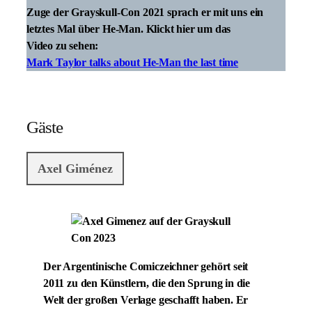
Zuge der Grayskull-Con 2021 sprach er mit uns ein
letztes Mal über He-Man. Klickt hier um das
Video zu sehen:
Mark Taylor talks about He-Man the last time
Gäste
Axel Giménez
Der Argentinische Comiczeichner gehört seit
2011 zu den Künstlern, die den Sprung in die
Welt der großen Verlage geschafft haben. Er