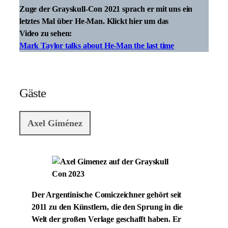
Zuge der Grayskull-Con 2021 sprach er mit uns ein
letztes Mal über He-Man. Klickt hier um das
Video zu sehen:
Mark Taylor talks about He-Man the last time
Gäste
Axel Giménez
Der Argentinische Comiczeichner gehört seit
2011 zu den Künstlern, die den Sprung in die
Welt der großen Verlage geschafft haben. Er