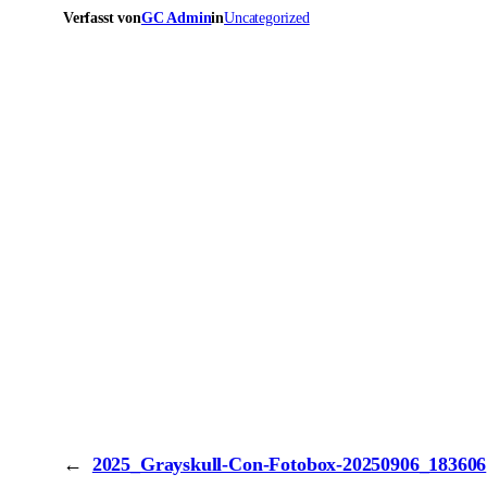
Verfasst von
GC Admin
in
Uncategorized
←
2025_Grayskull-Con-Fotobox-20250906_183606