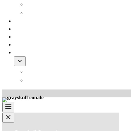
Grayskull Con 2012
Grayskull Con 2011
Team
FAQ
Friends
Downloads
Shop
Warenkorb
AGB für den Shop