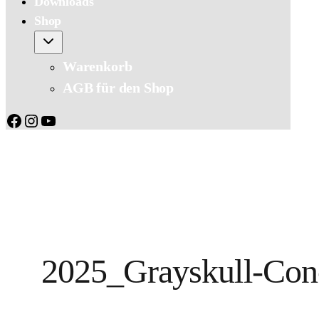
Downloads
Shop
Warenkorb
AGB für den Shop
Facebook
Instagram
YouTube
2025_Grayskull-Co