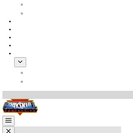
Grayskull Con 2012
Grayskull Con 2011
Team
FAQ
Friends
Downloads
Shop
Warenkorb
AGB für den Shop