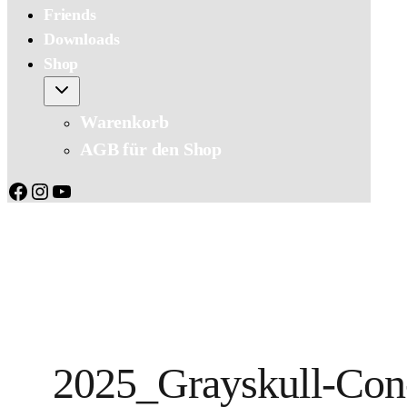
Friends
Downloads
Shop
Warenkorb
AGB für den Shop
Facebook
Instagram
YouTube
2025_Grayskull-Co