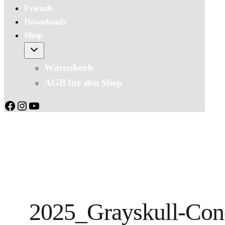
Friends
Downloads
Shop
Warenkorb
AGB für den Shop
Facebook
Instagram
YouTube
2025_Grayskull-Co