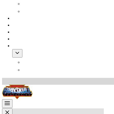
Grayskull Con 2012
Grayskull Con 2011
Team
FAQ
Friends
Downloads
Shop
Warenkorb
AGB für den Shop