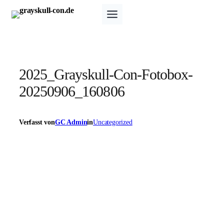
Zum
Inhalt
springen
2025_Grayskull-Con-Fotobox-
20250906_160806
Verfasst von
GC Admin
in
Uncategorized