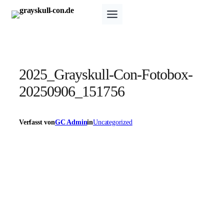
Zum
Inhalt
springen
2025_Grayskull-Con-Fotobox-
20250906_151756
Verfasst von
GC Admin
in
Uncategorized