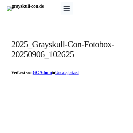
Zum
Inhalt
springen
2025_Grayskull-Con-Fotobox-
20250906_102625
Verfasst von
GC Admin
in
Uncategorized