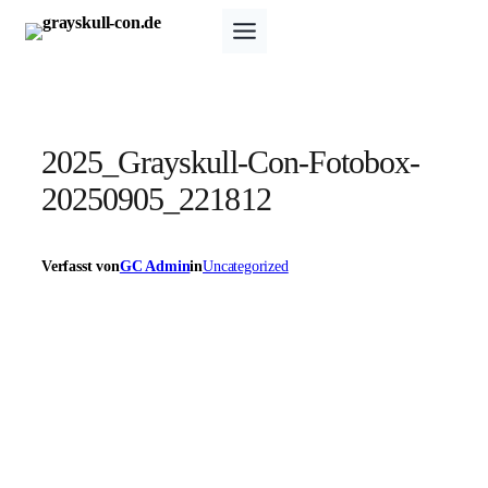
Zum
Inhalt
springen
2025_Grayskull-Con-Fotobox-
20250905_221812
Verfasst von
GC Admin
in
Uncategorized