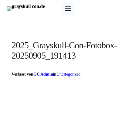
Zum
Inhalt
springen
2025_Grayskull-Con-Fotobox-
20250905_191413
Verfasst von
GC Admin
in
Uncategorized