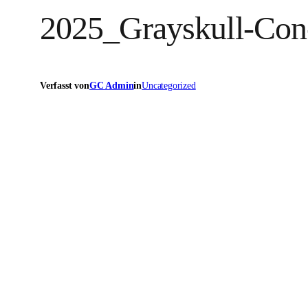
2025_Grayskull-Co
Verfasst von
GC Admin
in
Uncategorized