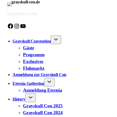
Zum
Inhalt
grayskull-con.de
springen
Facebook
Instagram
YouTube
Grayskull Convention
Gäste
Programm
Exclusives
Flohmarkt
Anmeldung zur Grayskull Con
Eternia Gathering
Anmeldung Eternia
History
Grayskull Con 2025
Grayskull Con 2024