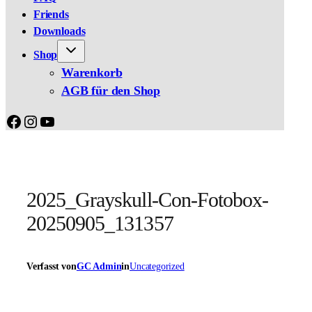
Friends
Downloads
Shop
Warenkorb
AGB für den Shop
Facebook
Instagram
YouTube
2025_Grayskull-Con-Fotobox-
20250905_131357
Verfasst von
GC Admin
in
Uncategorized