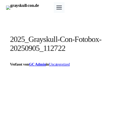
Zum
Inhalt
springen
2025_Grayskull-Con-Fotobox-
20250905_112722
Verfasst von
GC Admin
in
Uncategorized