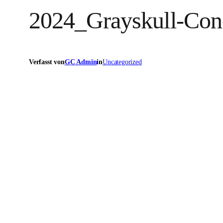
2024_Grayskull-Co
Verfasst von
GC Admin
in
Uncategorized