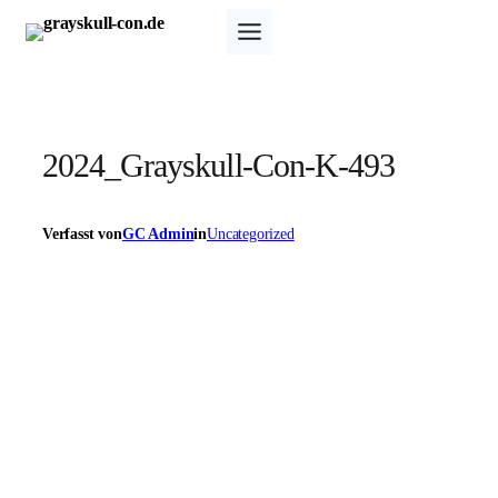
Zum
Inhalt
springen
2024_Grayskull-Con-K-493
Verfasst von
GC Admin
in
Uncategorized