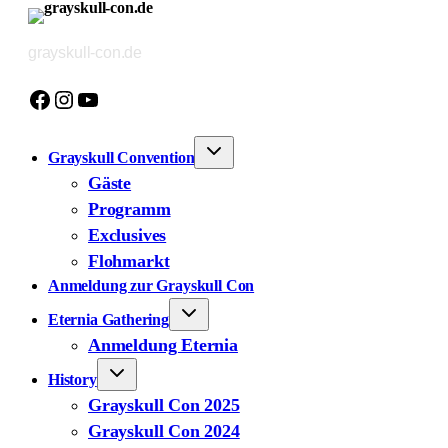
Zum
Inhalt
grayskull-con.de
springen
Facebook
Instagram
YouTube
Grayskull Convention
Gäste
Programm
Exclusives
Flohmarkt
Anmeldung zur Grayskull Con
Eternia Gathering
Anmeldung Eternia
History
Grayskull Con 2025
Grayskull Con 2024