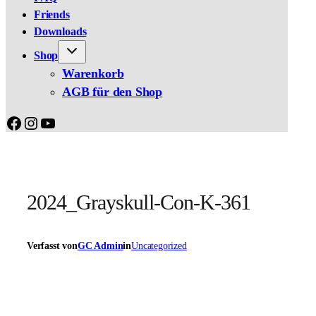
Friends
Downloads
Shop
Warenkorb
AGB für den Shop
Facebook
Instagram
YouTube
2024_Grayskull-Con-K-361
Verfasst von
GC Admin
in
Uncategorized