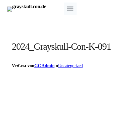
Zum
Inhalt
springen
2024_Grayskull-Con-K-091
Verfasst von
GC Admin
in
Uncategorized