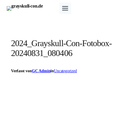
Zum
Inhalt
springen
2024_Grayskull-Con-Fotobox-
20240831_080406
Verfasst von
GC Admin
in
Uncategorized