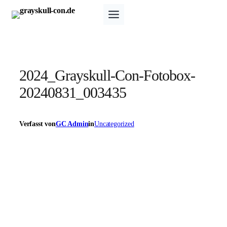
Zum
Inhalt
springen
2024_Grayskull-Con-Fotobox-
20240831_003435
Verfasst von
GC Admin
in
Uncategorized