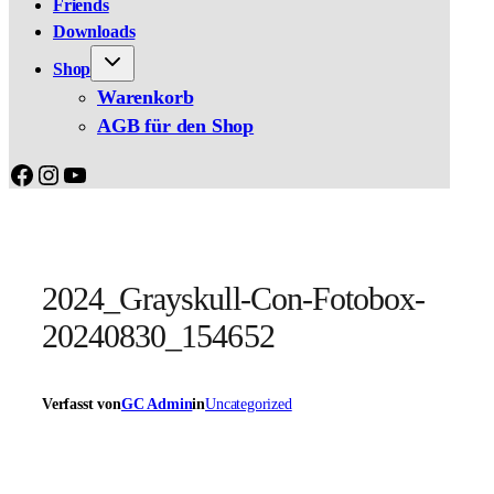
Friends
Downloads
Shop
Warenkorb
AGB für den Shop
Facebook
Instagram
YouTube
2024_Grayskull-Con-Fotobox-
20240830_154652
Verfasst von
GC Admin
in
Uncategorized