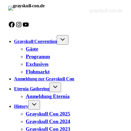
Zum
grayskull-con.de
Inhalt
springen
Facebook
Instagram
YouTube
Grayskull Convention
Gäste
Programm
Exclusives
Flohmarkt
Anmeldung zur Grayskull Con
Eternia Gathering
Anmeldung Eternia
History
Grayskull Con 2025
Grayskull Con 2024
Grayskull Con 2023