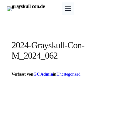
Zum
Inhalt
springen
2024-Grayskull-Con-
M_2024_062
Verfasst von
GC Admin
in
Uncategorized