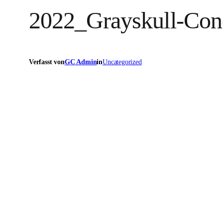
2022_Grayskull-Co
Verfasst von
GC Admin
in
Uncategorized