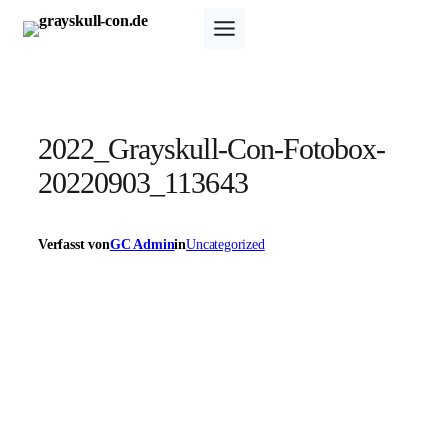
Zum
Inhalt
springen
2022_Grayskull-Con-Fotobox-
20220903_113643
Verfasst von
GC Admin
in
Uncategorized