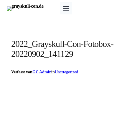
Zum
Inhalt
springen
2022_Grayskull-Con-Fotobox-
20220902_141129
Verfasst von
GC Admin
in
Uncategorized