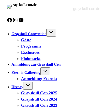
Zum
grayskull-con.de
Inhalt
springen
Facebook
Instagram
YouTube
Grayskull Convention
Gäste
Programm
Exclusives
Flohmarkt
Anmeldung zur Grayskull Con
Eternia Gathering
Anmeldung Eternia
History
Grayskull Con 2025
Grayskull Con 2024
Grayskull Con 2023