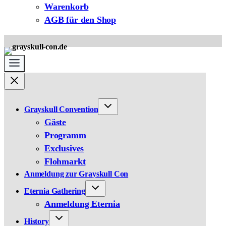
Warenkorb
AGB für den Shop
Grayskull Convention
Gäste
Programm
Exclusives
Flohmarkt
Anmeldung zur Grayskull Con
Eternia Gathering
Anmeldung Eternia
History