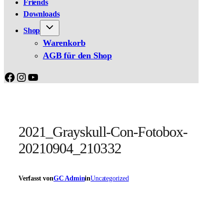
Friends
Downloads
Shop
Warenkorb
AGB für den Shop
Facebook
Instagram
YouTube
2021_Grayskull-Con-Fotobox-
20210904_210332
Verfasst von
GC Admin
in
Uncategorized