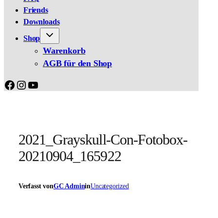
Friends
Downloads
Shop
Warenkorb
AGB für den Shop
Facebook
Instagram
YouTube
2021_Grayskull-Con-Fotobox-
20210904_165922
Verfasst von
GC Admin
in
Uncategorized