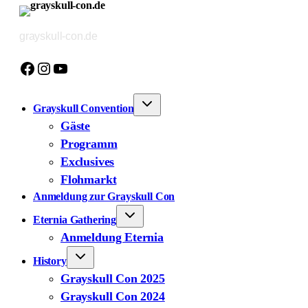
Zum
Inhalt
grayskull-con.de
springen
Facebook
Instagram
YouTube
Grayskull Convention
Gäste
Programm
Exclusives
Flohmarkt
Anmeldung zur Grayskull Con
Eternia Gathering
Anmeldung Eternia
History
Grayskull Con 2025
Grayskull Con 2024