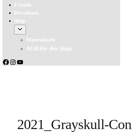
Friends
Downloads
Shop
Warenkorb
AGB für den Shop
Facebook
Instagram
YouTube
2021_Grayskull-Co