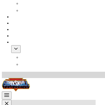
Grayskull Con 2012
Grayskull Con 2011
Team
FAQ
Friends
Downloads
Shop
Warenkorb
AGB für den Shop