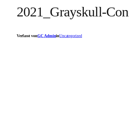
2021_Grayskull-Co
Verfasst von
GC Admin
in
Uncategorized