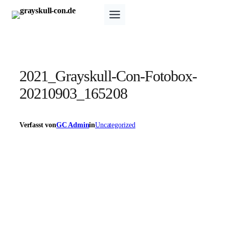
Zum
Inhalt
springen
2021_Grayskull-Con-Fotobox-
20210903_165208
Verfasst von
GC Admin
in
Uncategorized