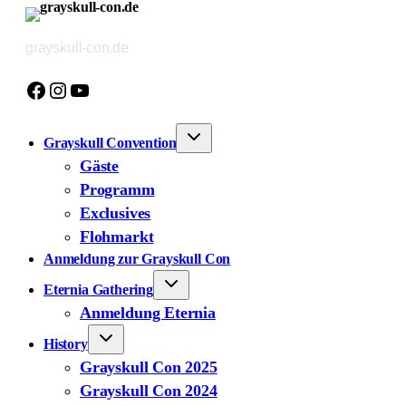
Zum
Inhalt
grayskull-con.de
springen
Facebook
Instagram
YouTube
Grayskull Convention
Gäste
Programm
Exclusives
Flohmarkt
Anmeldung zur Grayskull Con
Eternia Gathering
Anmeldung Eternia
History
Grayskull Con 2025
Grayskull Con 2024