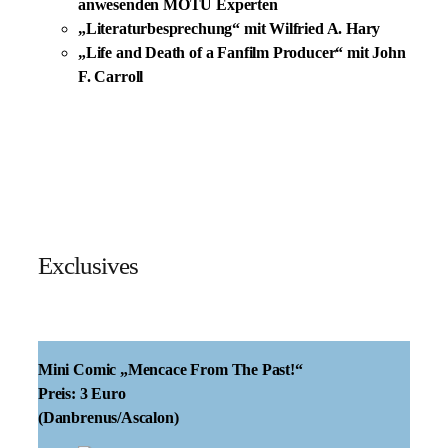
anwesenden MOTU Experten
„Literaturbesprechung“ mit Wilfried A. Hary
„Life and Death of a Fanfilm Producer“ mit John
F. Carroll
Exclusives
Mini Comic „Mencace From The Past!“
Preis: 3 Euro
(Danbrenus/Ascalon)