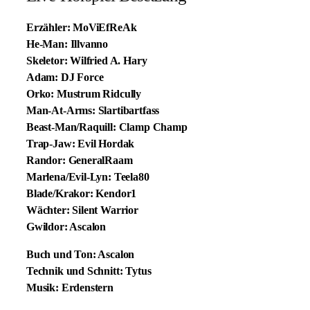
Erzähler: MoViEfReAk
He-Man: Illvanno
Skeletor: Wilfried A. Hary
Adam: DJ Force
Orko: Mustrum Ridcully
Man-At-Arms: Slartibartfass
Beast-Man/Raquill: Clamp Champ
Trap-Jaw: Evil Hordak
Randor: GeneralRaam
Marlena/Evil-Lyn: Teela80
Blade/Krakor: Kendor1
Wächter: Silent Warrior
Gwildor: Ascalon
Buch und Ton: Ascalon
Technik und Schnitt: Tytus
Musik: Erdenstern