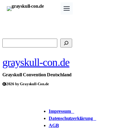
Zum
Inhalt
springen
Suchen
grayskull-con.de
Grayskull Convention Deutschland
2026 by Grayskull-Con.de
Impressum
Datenschutzerklärung
AGB