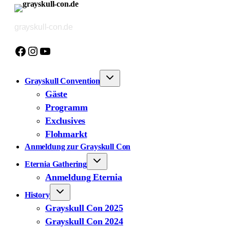
Zum
Inhalt
grayskull-con.de
springen
Facebook
Instagram
YouTube
Grayskull Convention
Gäste
Programm
Exclusives
Flohmarkt
Anmeldung zur Grayskull Con
Eternia Gathering
Anmeldung Eternia
History
Grayskull Con 2025
Grayskull Con 2024