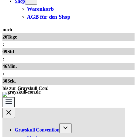
Shop
Warenkorb
AGB für den Shop
noch
26
Tage
:
09
Std
:
46
Min.
:
30
Sek.
bis zur Grayskull Con!
Grayskull Convention