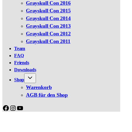
Grayskull Con 2016
Grayskull Con 2015
Grayskull Con 2014
Grayskull Con 2013
Grayskull Con 2012
Grayskull Con 2011
Team
FAQ
Friends
Downloads
Shop
Warenkorb
AGB für den Shop
Facebook
Instagram
YouTube