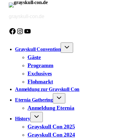
Zum
Inhalt
grayskull-con.de
springen
Facebook
Instagram
YouTube
Grayskull Convention
Gäste
Programm
Exclusives
Flohmarkt
Anmeldung zur Grayskull Con
Eternia Gathering
Anmeldung Eternia
History
Grayskull Con 2025
Grayskull Con 2024