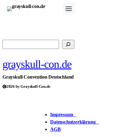
Zum
Inhalt
springen
Suchen
grayskull-con.de
Grayskull Convention Deutschland
2026 by Grayskull-Con.de
Impressum
Datenschutzerklärung
AGB