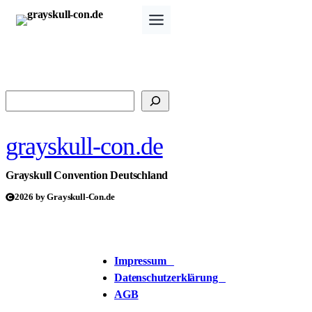
Zum
Inhalt
springen
Suchen
grayskull-con.de
Grayskull Convention Deutschland
2026 by Grayskull-Con.de
Impressum
Datenschutzerklärung
AGB