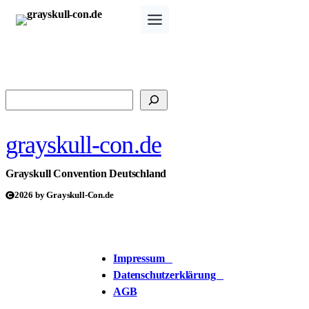
Zum
Inhalt
springen
Suchen
grayskull-con.de
Grayskull Convention Deutschland
2026 by Grayskull-Con.de
Impressum
Datenschutzerklärung
AGB