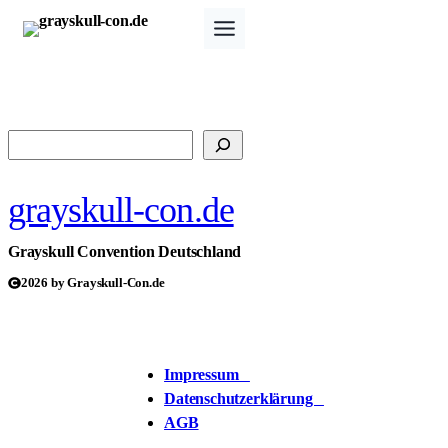
Zum
Inhalt
springen
Suchen
grayskull-con.de
Grayskull Convention Deutschland
2026 by Grayskull-Con.de
Impressum
Datenschutzerklärung
AGB