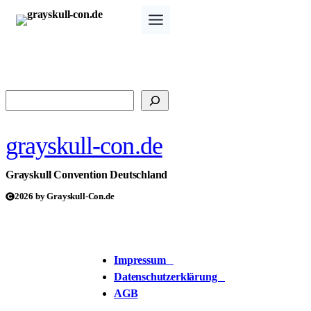
Zum
Inhalt
springen
Suchen
grayskull-con.de
Grayskull Convention Deutschland
2026 by Grayskull-Con.de
Impressum
Datenschutzerklärung
AGB