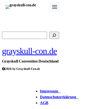
Zum
Inhalt
springen
Suchen
grayskull-con.de
Grayskull Convention Deutschland
2026 by Grayskull-Con.de
Impressum
Datenschutzerklärung
AGB