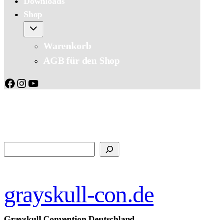
Downloads
Shop
Warenkorb
AGB für den Shop
Facebook
Instagram
YouTube
Suchen
grayskull-con.de
Grayskull Convention Deutschland