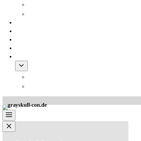
Grayskull Con 2012
Grayskull Con 2011
Team
FAQ
Friends
Downloads
Shop
Warenkorb
AGB für den Shop